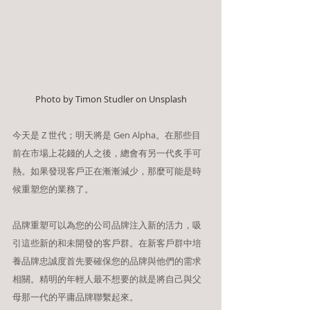
Photo by Timon Studler on Unsplash
今天是 Z 世代；明天將是 Gen Alpha。在那些目
前在市場上花錢的人之後，總會有另一代炙手可
熱。如果發現客戶正在漸漸減少，那麼可能是時
候重塑您的業務了。
品牌重塑可以為您的公司品牌注入新的活力，吸
引這些新的和未開發的客戶群。在新客戶群中培
養品牌忠誠度首先要確保您的品牌與他們的需求
相關。精明的年輕人最不想要的就是將自己與父
母那一代的平庸品牌聯繫起來。