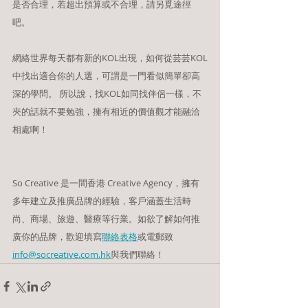
是否合理，若超出預算或不合理，請另覓途徑
吧。
網絡世界每天都有新的KOL出現，如何從芸芸KOL
中找出適合你的人選，可謂是一門看似簡單卻高
深的學問。 所以說，找KOL如同找伴侶一樣，不
夾的話就不要勉強，擁有相近的價值觀才能融洽
相處啊！
So Creative 是一間香港 Creative Agency，擁有
多年建立及推廣品牌的經驗，客戶涵蓋生活時
尚、商場、旅遊、醫療等行業。如欲了解如何推
廣你的品牌，歡迎填寫
聯絡表格
或電郵致
info@socreative.com.hk
與我們聯絡！