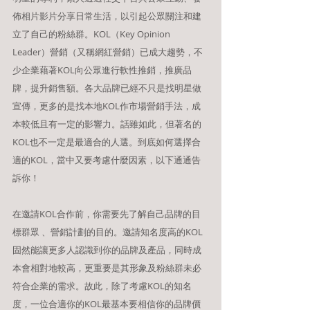
佈相片影片分享日常生活，以引起公眾關注和建
立了自己的粉絲群。KOL（Key Opinion 
Leader）營銷（又稱網紅營銷）已成大趨勢，不
少企業藉著KOL向公眾進行軟性推銷，推廣品
牌，提升銷售額。各大品牌已經不只是找明星做
宣傳，更多的是找本地KOL作市場營銷手法，成
本較低且有一定的影響力。話雖如此，但著名的
KOL也不一定是最適合的人選。到底如何選擇合
適的KOL，當中又要考慮什麼因素，以下通通告
訴你！
在邀請KOL合作前，你需要先
了解自己品牌的目
標群眾 、營銷計劃的目的
。邀請知名度高的KOL
固然能讓更多人認識到你的品牌及產品，同時成
本會相對地較高，更重要是其形象及粉絲群未必
符合企業的需求。故此，除了考慮KOL的知名
度，一位合適你的KOL最基本要相信你的品牌價