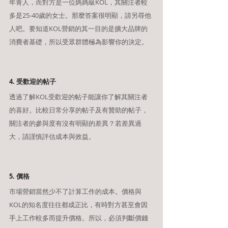
年青人，而對方是一位媽媽級KOL，其關注者較
多是25-40歲的女士。那麼答案很明顯，請另尋他
人吧。要知道KOL營銷的其一目的是擴大品牌的
消費者基礎，所以受眾群體極為影響你的決定。
4. 受歡迎的帖子
透過了解KOL受歡迎的帖子能讓你了解其關注者
的喜好。比較日常分享的帖子及有贊助的帖子，
關注者的參與度有沒有明顯的差異？若差異過
大，請謹慎評估成本與效益。
5. 價格
市場營銷當然少不了計算工作的成本。價格與
KOL的知名度往往都成正比，有時對方甚至會因
手上工作較多而提升價格。所以，必須判斷價錢