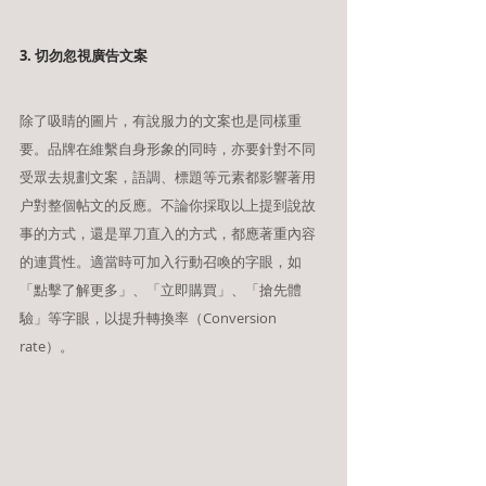
3. 切勿忽視廣告文案
除了吸睛的圖片，有說服力的文案也是同樣重
要。品牌在維繫自身形象的同時，亦要針對不同
受眾去規劃文案，語調、標題等元素都影響著用
户對整個帖文的反應。不論你採取以上提到說故
事的方式，還是單刀直入的方式，都應著重內容
的連貫性。適當時可加入行動召喚的字眼，如
「點擊了解更多」、「立即購買」、「搶先體
驗」等字眼，以提升轉換率（Conversion 
rate）。